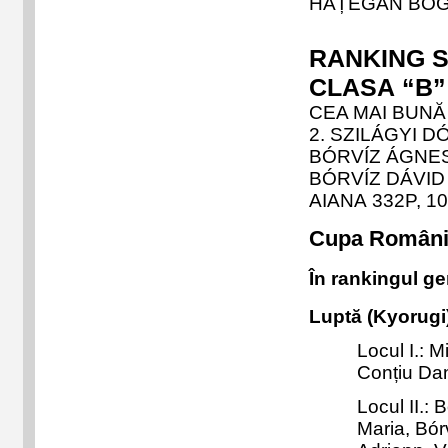
HA
ȚEGAN BO
RANKING S
CLASA
“B
CEA MAI BUNĂ 
2. SZILÁGYI D
BÓRVÍZ ÁGNES
BÓRVÍZ DÁVID 
AIANA
332P, 1
Cupa Românie
În rankingul gen
Lupt
ă
(Kyorugi
Locul I.: M
Con
țiu Da
Locul II.: 
Maria, Bór