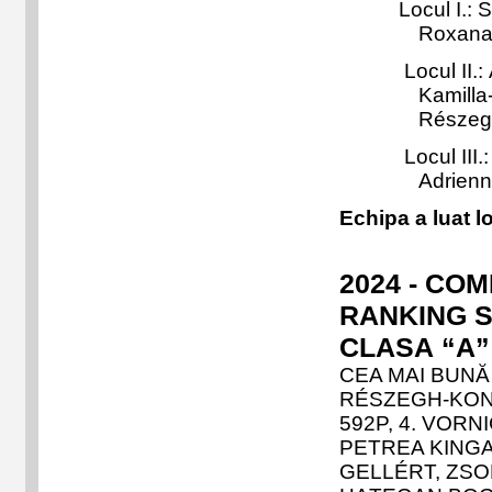
Locul I.:
Sz
Roxana
Locul II.:
Kamilla
Részegh
Locul III.:
Adrienn
Echipa a luat l
2024 - COM
RANKING S
CLASA
“A
CEA MAI BUNĂ
RÉSZEGH-KON
592P, 4. VORN
PETREA KINGA 
GELLÉRT, ZSO