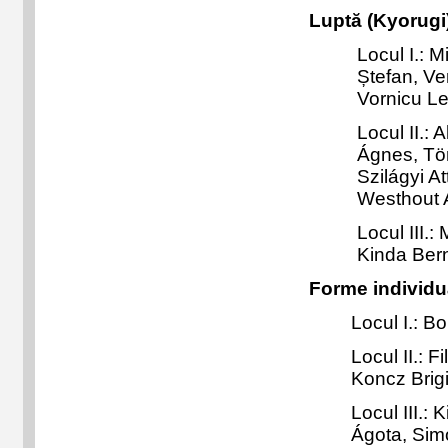
Luptă (Kyorugi
Locul I.: M
Ștefan,
Ve
Vornicu L
Locul II.: 
Ágnes, Tö
Szilágyi A
Westhout A
Locul III.:
Kinda Bern
Forme individu
Locul I.: B
Locul II.: F
Koncz Brigi
Locul III.:
Ágota, Sim