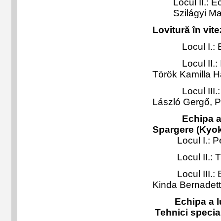
Locul II.: 
Szilágyi Ma
Lovitură în vit
Locul I.: Bo
Locul II.: Ilin
Török Kamilla Ha
Locul III.
László Gergő, P
Echipa a luat
Spargere (Kyok
Locul I.: Pet
Locul II.: Tud
Locul III.: Bot
Kinda Bernadett
Echipa a luat 
Tehnici special