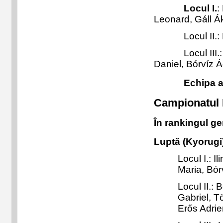
Locul I.
:
Leonard, Gáll Á
Locul II.: Ki
Locul III.: Vo
Daniel
, Bórvíz 
Echipa a luat
Campionatul N
În rankingul gen
Luptă (Kyorugi
Locul I.: I
Maria, Bór
Locul II.: 
Gabriel, T
Erős Adrie