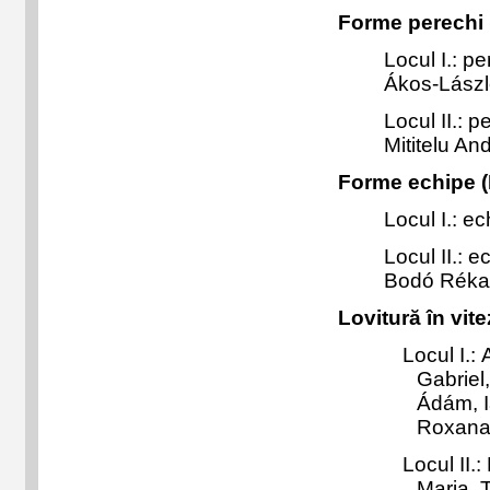
Forme perechi
Locul I.: p
Ákos-Lászl
Locul II.:
Mititelu An
Forme echipe 
Locul I.: e
Locul II.: e
Bodó Réka-
Lovitură în vit
Locul I.:
A
Gabriel
Ádám, I
Roxan
Locul II.:
Maria, 