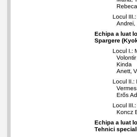
Rebeca
Locul III.:
Andrei,
Echipa a luat l
Spargere (Kyok
Locul I.:
M
Volonti
Kinda
Anett,
V
Locul II.:
Vermess
Erős Ad
Locul III.:
Koncz Br
Echipa a luat l
Tehnici special