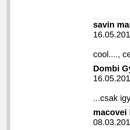
savin ma
16.05.20
cool...., c
Dombi G
16.05.20
...csak ig
macovei 
08.03.20