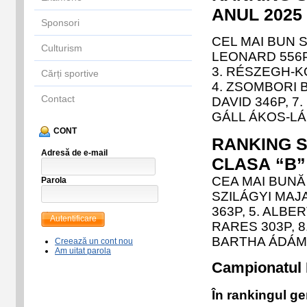
ANUL 2025
Sponsori
CEL MAI BUN S
Culturism
LEONARD 556P
3
.
RÉSZEGH-K
Cărți sportive
4. ZSOMBORI B
Contact
DAVID 346P, 7
GÁLL ÁKOS-LÁ
CONT
RANKING S
Adresă de e-mail
CLASA
“B
CEA MAI BUNĂ
Parola
SZILÁGYI MAJA
363P, 5. ALBE
Autentificare
RARES 303P, 8
BARTHA ÁDÁM 
Creează un cont nou
Am uitat parola
Campionatul N
În rankingul gen