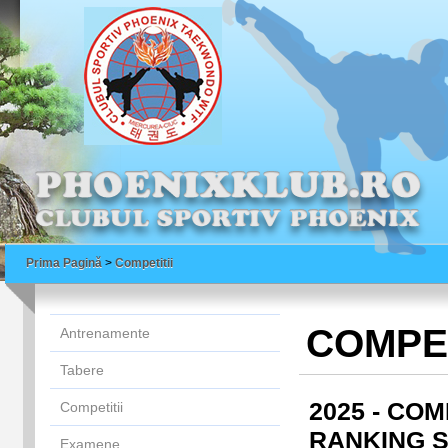
Prima Pagină
>
Competitii
COMPET
Antrenamente
Tabere
2025 - COM
Competitii
RANKING S
Examene