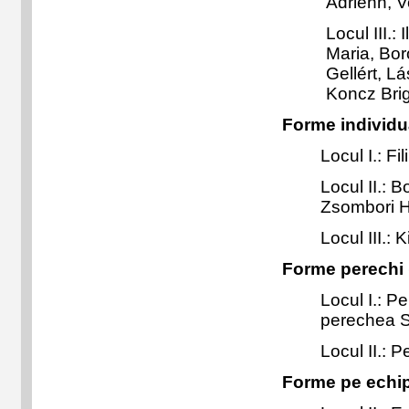
Adrienn, V
Locul III.:
Maria,
Bor
Gellért, L
Koncz Brigi
Forme individu
Locul I.: F
Locul II.: 
Zsombori H
Locul III.:
Forme perechi
Locul I.: 
perechea Sz
Locul II.:
Forme pe echi