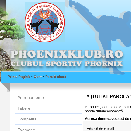
Prima Pagină
>
Cont
>
Parolă uitată
AŢI UITAT PAROLA
Antrenamente
Introduceţi adresa de e-mail 
Tabere
parola dumneavoaastră
Competitii
Adresa dumneavoastră de 
Adresă de e-mail:
Examene